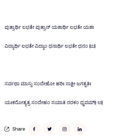
ಪುತ್ರಾರ್ಥಿ ಲಭತೇ ಪುತ್ರಾನ್ ಯಶಾರ್ಥಿ ಲಭತೇ ಯಶಃ
ವಿದ್ಯಾರ್ಥಿ ಲಭತೇ ವಿದ್ಯಾಂ ಧನಾರ್ಥಿ ಲಭತೇ ಧನಂ ||೭||
ಸರ್ವಥಾ ಮಾಸ್ತು ಸಂದೇಹೋ ಹರಿಃ ಸಾಕ್ಷೀ ಜಗತ್ಪತಿಃ
ಯಃಕರೋತ್ಯತ್ರ ಸಂದೇಹಂ ಸಯಾತಿ ನರಕಂ ಧೃವಮ್|| ೮||
Share