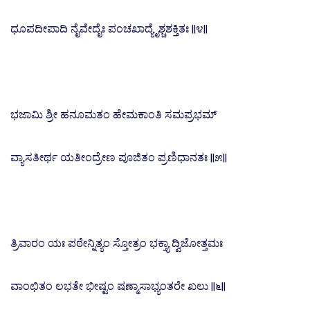
ಧೂಪದೀಪಾದಿ ನೈವೇದೈಃ ಪಂಚಖಾದ್ಯೈಶ್ಚಶಕ್ತಿತಃ ||೪||
ಭಜಾಮಿ ಶ್ರೀ ಹನೂಮತಂ ಹೇಮಕಾಂತಿ ಸಮಪ್ರಭಮ್
ವ್ಯಾಸತೀರ್ಥ ಯತೀಂದ್ರೇಣ ಪೂಜಿತಂ ಪ್ರಣಿಧಾನತಃ ||೫||
ತ್ರಿವಾರಂ ಯಃ ಪಠೇನ್ನಿತ್ಯಂ ಸ್ತೋತ್ರಂ ಭಕ್ತ್ಯಾ ದ್ವಿಜೋತ್ತಮಃ
ವಾಂಛಿತಂ ಲಭತೇ ಭೀಷ್ಟಂ ಷಣ್ಮಾಸಾಭ್ಯಂತರೇ ಖಲು ||೬||