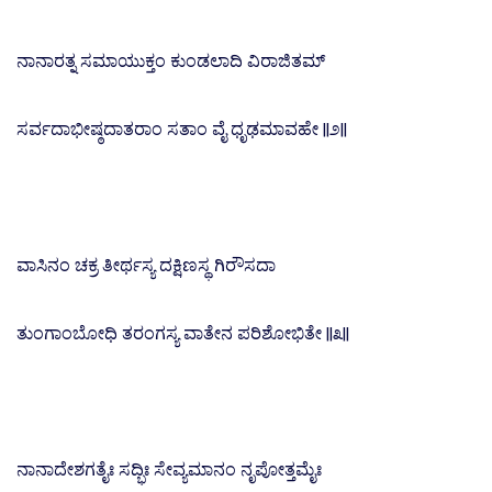
ನಾನಾರತ್ನ ಸಮಾಯುಕ್ತಂ ಕುಂಡಲಾದಿ ವಿರಾಜಿತಮ್
ಸರ್ವದಾಭೀಷ್ಠದಾತರಾಂ ಸತಾಂ ವೈ ಧೃಢಮಾವಹೇ ||೨||
ವಾಸಿನಂ ಚಕ್ರ ತೀರ್ಥಸ್ಯ ದಕ್ಷಿಣಸ್ಥ ಗಿರೌಸದಾ
ತುಂಗಾಂಬೋಧಿ ತರಂಗಸ್ಯ ವಾತೇನ ಪರಿಶೋಭಿತೇ ||೩||
ನಾನಾದೇಶಗತೈಃ ಸದ್ಭಿಃ ಸೇವ್ಯಮಾನಂ ನೃಪೋತ್ತಮೈಃ